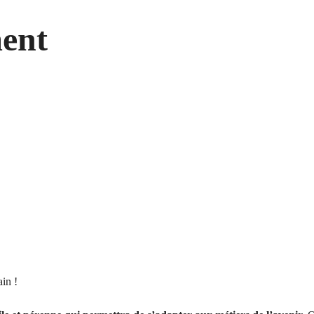
ent
in !