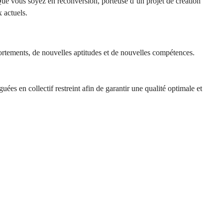
ue vous soyez en reconversion, porteuse d’un projet de
création
 actuels.
tements, de nouvelles aptitudes et de nouvelles compétences.
es en collectif restreint afin de garantir une qualité optimale et