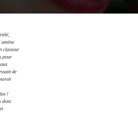
riété,
ui amène
n classeur
s pour
eaux
essant de
ouvoir
lus !
es donc
et