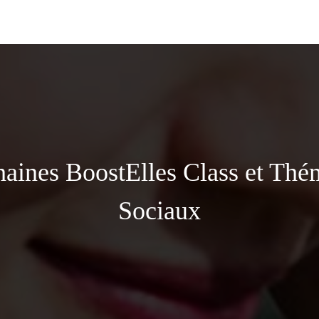
haines BoostElles Class et Thé
Sociaux