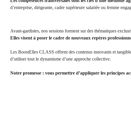
Les compétences transversales sont les clés d’une méthode agi
d’entreprise
, dirigeante,
cadre supérieure
salariée ou femme enga
Avant-gardistes, nos sessions forment sur des thématiques exclu
Elles visent à poser le cadre de nouveaux repères profession
Les BoostElles CLASS offrent des contenus innovants et tangibles p
d’utiliser tout le dynamisme d’une approche collective.
Notre promesse : vous permettre d’appliquer les principes acqu