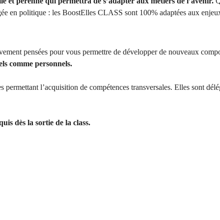
le et pérenne qui permettra de s’adapter aux métiers de l’avenir.
Q
gée en
politique
: les BoostElles CLASS sont 100% adaptées aux enjeux
sivement pensées pour vous permettre de développer de nouveaux compor
nels comme personnels.
ermettant l’acquisition de compétences transversales. Elles sont délégué
is dès la sortie de la class.