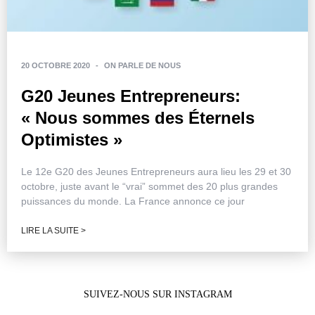
20 OCTOBRE 2020
-
ON PARLE DE NOUS
G20 Jeunes Entrepreneurs:
« Nous sommes des Éternels
Optimistes »
Le 12e G20 des Jeunes Entrepreneurs aura lieu les 29 et 30
octobre, juste avant le “vrai” sommet des 20 plus grandes
puissances du monde. La France annonce ce jour
LIRE LA SUITE >
SUIVEZ-NOUS SUR INSTAGRAM