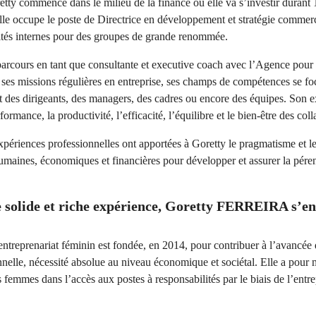
etty commence dans le milieu de la finance où elle va s’investir durant 
lle occupe le poste de Directrice en développement et stratégie commerci
ités internes pour des groupes de grande renommée.
parcours en tant que consultante et executive coach avec l’Agence pour
es missions régulières en entreprise, ses champs de compétences se foc
des dirigeants, des managers, des cadres ou encore des équipes. Son ex
formance, la productivité, l’efficacité, l’équilibre et le bien-être des col
périences professionnelles ont apportées à Goretty le pragmatisme et le
humaines, économiques et financières pour développer et assurer la pére
e solide et riche expérience, Goretty FERREIRA s’en
treprenariat féminin est fondée, en 2014, pour contribuer à l’avancée d
onnelle, nécessité absolue au niveau économique et sociétal. Elle a pour 
femmes dans l’accès aux postes à responsabilités par le biais de l’entre