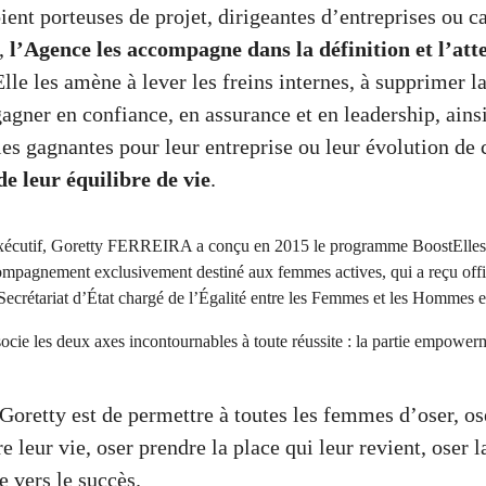
ient porteuses de projet, dirigeantes d’entreprises ou c
s,
l’Agence les accompagne dans la définition et l’atte
Elle les amène à lever les freins internes, à supprimer l
gagner en confiance, en assurance et en leadership, ains
ies gagnantes pour leur entreprise ou leur évolution de 
de leur équilibre de vie
.
écutif, Goretty FERREIRA a conçu en 2015 le
programme BoostElles
pagnement exclusivement destiné aux femmes actives, qui a reçu offi
 Secrétariat d’État chargé de l’Égalité entre les Femmes et les Hommes 
ie les deux axes incontournables à toute réussite : la partie empowerme
Goretty est de permettre à toutes les femmes d’oser, os
e leur vie, oser prendre la place qui leur revient, oser l
e vers le succès.