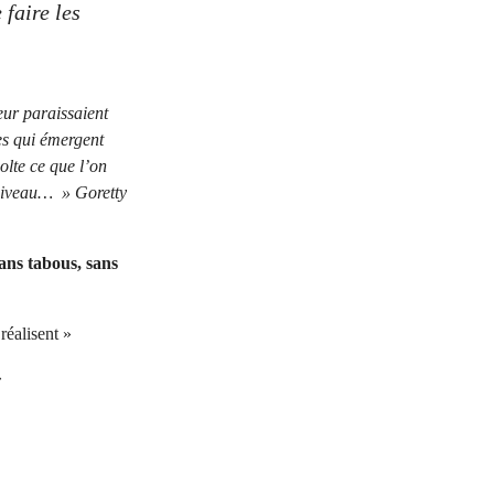
 faire les
eur paraissaient
ies qui émergent
olte ce que l’on
 niveau… » Goretty
ans tabous, sans
réalisent »
»