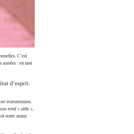
nnelles. C’est
 années : en tant
tat d’esprit.
ore transmission.
ous rend « utile »,
t notre statut.