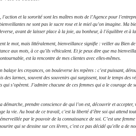
, l’action et la sororité sont les maîtres mots de l’Agence pour l’entrepr
ienveillantes ne sont pas le sucre rose et le miel qu’on imagine. Ma bi
everse, avant de laisser place à la joie, au bonheur, à l’équilibre et à la
t le mot, mais littéralement, bienveillance signifie : veiller au Bien de
nce aux mots, à ce qu’ils véhiculent. Et je peux dire que ma bienveilla
ontournable, est la rencontre de mes clientes avec elles-mêmes.
n balaye les croyances, on bouleverse les repères : c’est puissant, dérou
is des larmes, souvent des souvenirs qui surgissent, tout le temps des vé
s qui s’opèrent. J’admire chacune de ces femmes qui a le courage de s
la démarche, prendre conscience de qui l’on est, découvrir et accepter, 
e la vie. Au bout de ce travail, c’est la liberté d’être soi qui attend to
 émerveillée par le pouvoir de la connaissance de soi. C’est une femme d
sourire qui se dessine sur ces lèvres, c’est ce pas décidé qu’elle a de 