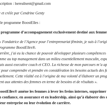
scription :
lserealisent@gmail.com
e et créée par Cendrine Genty
r le programme BoostElles :
er programme d’accompagnement exclusivement destiné aux femmes
« Fondatrice de l’Agence pour l’entreprenariat féminin, je suis à l’orig
 programme BoostElles®.
rière, j’ai eu la chance de pouvoir développer plusieurs compétences 
mme au top management dans un milieu essentiellement masculin, expe
is aussi executive coach et CEO. La richesse de mon parcours m’a ap
ant pour comprendre et prendre en considération les besoins actuels des
nellement. Cette réalité est à l’origine de ma volonté d’élaborer un p
t aux attentes des femmes en terme de besoins et de résultats ».
stElles® amène les femmes à lever les freins internes, supprimer 
n confiance, en assurance et en leadership, ainsi qu’à élaborer des s
eur entreprise ou leur évolution de carrière.