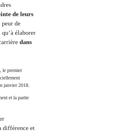
adres
inte de leurs
a peur de
i qu’à élaborer
carrière
dans
, le premier
ciellement
en janvier 2018.
nt et la partie
er
a différence et