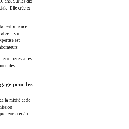
16 ans. Sur les dix
ale. Elle crée et
 la performance
alisent sur
pertise est
laborateurs.
 recul nécessaires
nnité des
gage pour les
e la mixité et de
mission
preneuriat et du