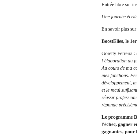
Entrée libre sur in
Une journée écrit
En savoir plus su
BoostElles, le 1
Goretty Ferreira :
l’élaboration du
Au cours de ma car
mes fonctions. Fe
développement, ma
et le recul suffis
réussir profession
réponde précisémen
Le programme Boo
l’échec, gagner e
gagnantes, pour l