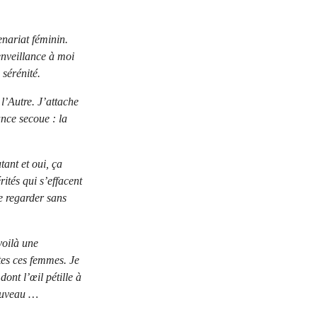
enariat féminin.
enveillance à moi
 sérénité.
 l’Autre. J’attache
nce secoue : la
tant et oui, ça
rités qui s’effacent
e regarder sans
voilà une
utes ces femmes. Je
ont l’œil pétille à
nouveau …