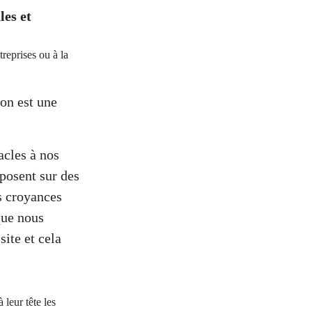
les et
treprises ou à la
’on est une
acles à nos
posent sur des
s croyances
que nous
ite et cela
leur tête les