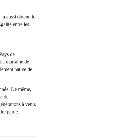
, a aussi obtenu le
galité entre les
 Pays de
 La marraine de
lement native de
 année. De même,
le de
nérations à venir.
re partie.