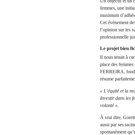
Un objectif et un d
femmes, une initia
maximum d’adhé
Cet évènement deva
l’opinion sur les s
professionnelle ju
Le projet bien fic
Il nous tenait à cœ
place des femmes 
FERREIRA, fondatr
résume parfaitemen
« L’équité et la m
Investir dans les f
volonté ».
À vrai dire, Gore
aussi par ses racin
spontanément qu’e