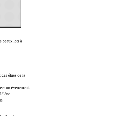
s beaux lots à
 des élues de la
créer un évènement,
Hélène
de