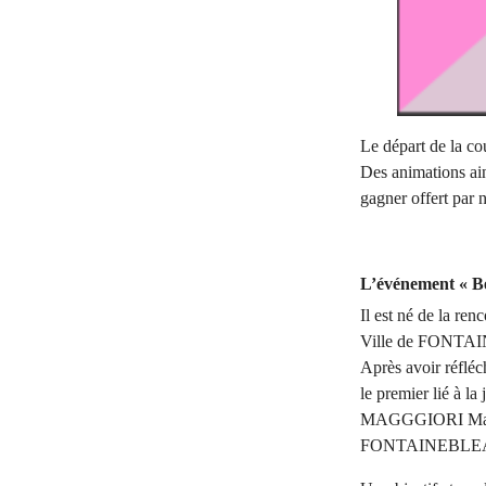
Le départ de la cou
Des animations ain
gagner offert par 
L’événement « Be
Il est né de la re
Ville de FONT
Après avoir réfléc
le premier lié à 
MAGGGIORI Maires
FONTAINEBLEAU q