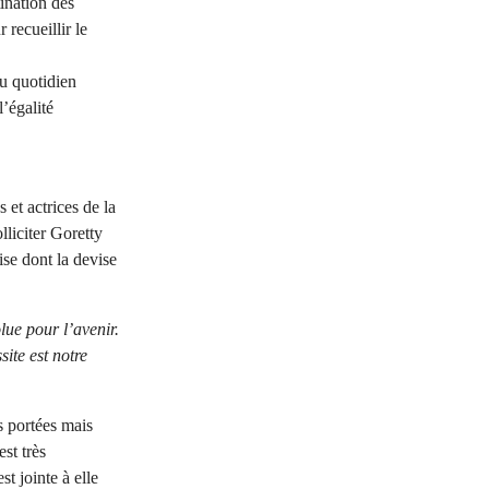
tination des
recueillir le
au quotidien
l’égalité
 et actrices de la
liciter Goretty
se dont la devise
lue pour l’avenir.
site est notre
 portées mais
est très
 jointe à elle