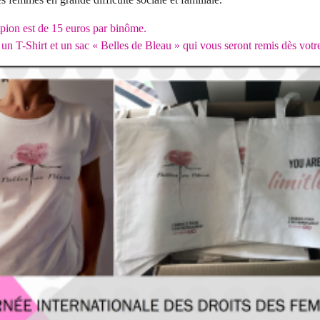
itpion est de 15 euros par binôme.
un T-Shirt et un sac « Belles de Bleau » qui vous seront remis dès votre