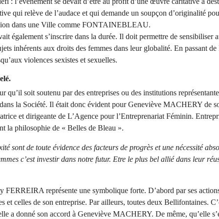
éfi : l’évènement se devait d’être au profit d’une œuvre caritative à des
tive qui relève de l’audace et qui demande un soupçon d’originalité pour 
sion dans une Ville comme FONTAINEBLEAU.
it également s’inscrire dans la durée. Il doit permettre de sensibiliser 
ujets inhérents aux droits des femmes dans leur globalité. En passant de 
squ’aux violences sexistes et sexuelles.
elé.
ur qu’il soit soutenu par des entreprises ou des institutions représentantes
dans la Société. Il était donc évident pour Geneviève MACHERY de sol
ice et dirigeante de L’Agence pour l’Entreprenariat Féminin. Entrepri
t la philosophie de « Belles de Bleau ».
ixité sont de toute évidence des facteurs de progrès et une nécessité abso
emmes c’est investir dans notre futur. Etre le plus bel allié dans leur réus
tty FERREIRA représente une symbolique forte. D’abord par ses actions
es et celles de son entreprise. Par ailleurs, toutes deux Bellifontaines. C’
lle a donné son accord à Geneviève MACHERY. De même, qu’elle s’est