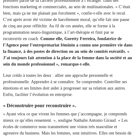
première partie de sa carrière professionnelle à l’étranger. Dans des
fonctions marketing et commerciales, au sein de multinationales. « C’était
bien, mais ça ne me plaisait pas forcément », confie-t-elle avec le recul.
C’est après avoir été victime de harcèlement moral, qu’elle fait une pause
de cinq ans pour réfléchir. Au fil de ces années, elle se forme à la
programmation neuro-linguistique, à l’art-thérapie et finit par se
reconvertir en coach.
Comme elle, Goretty Ferreira, fondatrice de
l’Agence pour l’entreprenariat féminin a connu une première vie dans
la finance, à des postes de direction ou au sein de comités exécutifs. «
J’ai toujours fait attention à la place de la femme dans la société et au
sein du monde professionnel », remarque-t-elle.
Leur crédo à toutes les deux : allier une approche personnelle et
professionnelle. Apprendre à se connaître. Se comprendre. Contrôler ses
émotions et ses limites doit aider à progresser sur sa relation aux autres.
Enfin, faciliter l’évolution en entreprise.
« Déconstruire pour reconstruire ».
« Ayant vécu ce que vivent les femmes que j’accompagne, je comprends
mieux ce qu’elles ressentent. », souligne Nathalie Antonio Giraud. « Les
écoles de commerce nous transmettent une vision très masculine et
agressive du business. Mais les femmes, sont intuitives. Elles ont besoin de