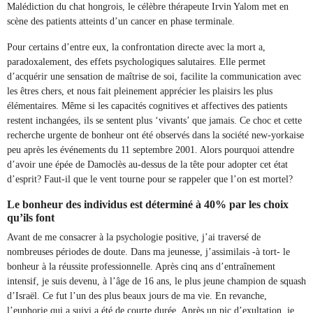
Malédiction du chat hongrois, le célèbre thérapeute Irvin Yalom met en
scène des patients atteints d’un cancer en phase terminale.
Pour certains d’entre eux, la confrontation directe avec la mort a,
paradoxalement, des effets psychologiques salutaires. Elle permet
d’acquérir une sensation de maîtrise de soi, facilite la communication avec
les êtres chers, et nous fait pleinement apprécier les plaisirs les plus
élémentaires. Même si les capacités cognitives et affectives des patients
restent inchangées, ils se sentent plus ‘vivants’ que jamais. Ce choc et cette
recherche urgente de bonheur ont été observés dans la société new-yorkaise
peu après les événements du 11 septembre 2001. Alors pourquoi attendre
d’avoir une épée de Damoclès au-dessus de la tête pour adopter cet état
d’esprit? Faut-il que le vent tourne pour se rappeler que l’on est mortel?
Le bonheur des individus est déterminé à 40% par les choix
qu’ils font
Avant de me consacrer à la psychologie positive, j’ai traversé de
nombreuses périodes de doute. Dans ma jeunesse, j’assimilais -à tort- le
bonheur à la réussite professionnelle. Après cinq ans d’entraînement
intensif, je suis devenu, à l’âge de 16 ans, le plus jeune champion de squash
d’Israël. Ce fut l’un des plus beaux jours de ma vie. En revanche,
l’euphorie qui a suivi a été de courte durée. Après un pic d’exultation, je