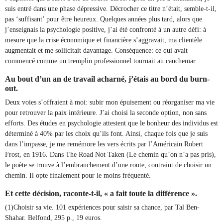
suis entré dans une phase dépressive. Décrocher ce titre n’était, semble-t-il,
pas ‘suffisant’ pour être heureux. Quelques années plus tard, alors que
j’enseignais la psychologie positive, j’ai été confronté à un autre défi: à
mesure que la crise économique et financière s’aggravait, ma clientèle
augmentait et me sollicitait davantage. Conséquence: ce qui avait
commencé comme un tremplin professionnel tournait au cauchemar.
Au bout d’un an de travail acharné, j’étais au bord du burn-
out.
Deux voies s’offraient à moi: subir mon épuisement ou réorganiser ma vie
pour retrouver la paix intérieure. J’ai choisi la seconde option, non sans
efforts. Des études en psychologie attestent que le bonheur des individus est
déterminé à 40% par les choix qu’ils font. Ainsi, chaque fois que je suis
dans l’impasse, je me remémore les vers écrits par l’Américain Robert
Frost, en 1916. Dans The Road Not Taken (Le chemin qu’on n’a pas pris),
le poète se trouve à l’embranchement d’une route, contraint de choisir un
chemin. Il opte finalement pour le moins fréquenté.
Et cette décision, raconte-t-il, « a fait toute la différence ».
(1)Choisir sa vie. 101 expériences pour saisir sa chance, par Tal Ben-
Shahar. Belfond, 295 p., 19 euros.