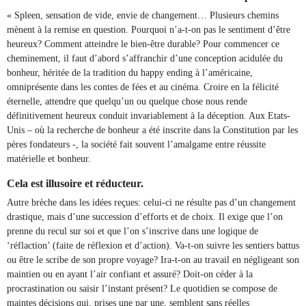
« Spleen, sensation de vide, envie de changement… Plusieurs chemins
mènent à la remise en question. Pourquoi n’a-t-on pas le sentiment d’être
heureux? Comment atteindre le bien-être durable? Pour commencer ce
cheminement, il faut d’abord s’affranchir d’une conception acidulée du
bonheur, héritée de la tradition du happy ending à l’américaine,
omniprésente dans les contes de fées et au cinéma. Croire en la félicité
éternelle, attendre que quelqu’un ou quelque chose nous rende
définitivement heureux conduit invariablement à la déception. Aux Etats-
Unis – où la recherche de bonheur a été inscrite dans la Constitution par les
pères fondateurs -, la société fait souvent l’amalgame entre réussite
matérielle et bonheur.
Cela est illusoire et réducteur.
Autre brèche dans les idées reçues: celui-ci ne résulte pas d’un changement
drastique, mais d’une succession d’efforts et de choix. Il exige que l’on
prenne du recul sur soi et que l’on s’inscrive dans une logique de
‘réflaction’ (faite de réflexion et d’action). Va-t-on suivre les sentiers battus
ou être le scribe de son propre voyage? Ira-t-on au travail en négligeant son
maintien ou en ayant l’air confiant et assuré? Doit-on céder à la
procrastination ou saisir l’instant présent? Le quotidien se compose de
maintes décisions qui, prises une par une, semblent sans réelles