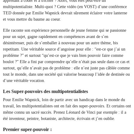
apprenant à coder et à tricoter ? Alors, vous êtes peut-être un
multipotentialiste. Multi-quoi ? Cette vidéo (en VOST) d’une conférence
TED donnée par Emilie Wapnick devrait sûrement éclairer votre lanterne
et vous mettre du baume au coeur.
Elle raconte son expérience personnelle de jeune femme qui se passionne
pour un sujet, gagne rapidement en compétences avant de s’en
désintéresser, puis de s’emballer à nouveau pour un autre thème, bis
repetitam. Une véritable source d’angoisse pour elle : “est-ce que j’ai un
problème ?” et surtout “qu’est-ce que je vais bien pouvoir faire comme
boulot ?” Elle a fini par comprendre qu’elle n’était pas seule dans ce cas et
surtout, qu’elle n’avait pas de problème : elle n’est juste pas câblée comme
tout le monde, dans une société qui valorise beaucoup l’idée de destinée ou
d’une véritable vocation.
Les Super-pouvoirs des multipotentialistes
Pour Emilie Wapnick, loin de partir avec un handicap dans le monde du
travail, les multipotentialistes ont en fait des super-pouvoirs. Et certains ont
même connu un sacré succès. Prenez Léonard de Vinci par exemple : il a
été inventeur, peintre, botaniste, architecte, écrivain et j’en oublie.
Premier super-pouvoir :