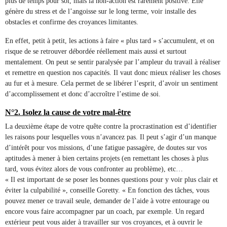
plus de temps pour soi, mais la non-action est rarement positive. Elle
génère du stress et de l’angoisse sur le long terme, voir installe des
obstacles et confirme des croyances limitantes.
En effet, petit à petit, les actions à faire « plus tard » s’accumulent, et on
risque de se retrouver débordée réellement mais aussi et surtout
mentalement. On peut se sentir paralysée par l’ampleur du travail à réaliser
et remettre en question nos capacités. Il vaut donc mieux réaliser les choses
au fur et à mesure. Cela permet de se libérer l’esprit, d’avoir un sentiment
d’accomplissement et donc d’accroître l’estime de soi.
N°2. Isolez la cause de votre mal-être
La deuxième étape de votre quête contre la procrastination est d’identifier
les raisons pour lesquelles vous n’avancez pas. Il peut s’agir d’un manque
d’intérêt pour vos missions, d’une fatigue passagère, de doutes sur vos
aptitudes à mener à bien certains projets (en remettant les choses à plus
tard, vous évitez alors de vous confronter au problème), etc…
« Il est important de se poser les bonnes questions pour y voir plus clair et
éviter la culpabilité », conseille Goretty. « En fonction des tâches, vous
pouvez mener ce travail seule, demander de l’aide à votre entourage ou
encore vous faire accompagner par un coach, par exemple. Un regard
extérieur peut vous aider à travailler sur vos croyances, et à ouvrir le