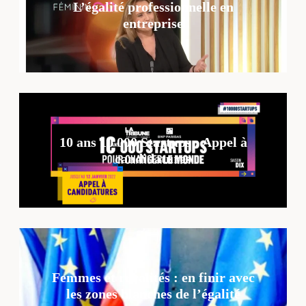
L’égalité professionnelle en
entreprise
10 ans 10 000 Startups : Appel à
candidatures
Femmes et ruralités : en finir avec
les zones blanches de l’égalité