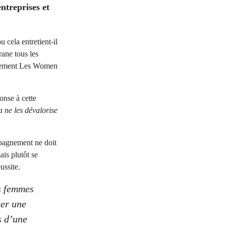
ntreprises et
 cela entretient-il
ane tous les
vénement Les Women
ponse à cette
 ne les dévalorise
mpagnement ne doit
ais plutôt se
ussite.
es femmes
ter une
s d’une