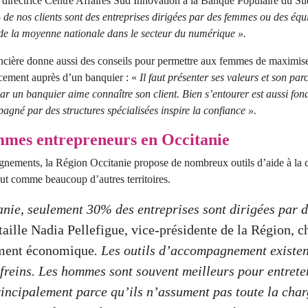
 directrice Centre Affaires Sud Innovation à la Banque Populaire du Su
de nos clients sont des entreprises dirigées par des femmes ou des équi
de la moyenne nationale dans le secteur du numérique ».
ancière donne aussi des conseils pour permettre aux femmes de maximise
ncement auprès d’un banquier : «
Il faut présenter ses valeurs et son par
 car un banquier aime connaître son client. Bien s’entourer est aussi fo
agné par des structures spécialisées inspire la confiance ».
mes entrepreneurs en Occitanie
nements, la Région Occitanie propose de nombreux outils d’aide à la c
ut comme beaucoup d’autres territoires.
anie, seulement 30% des entreprises sont dirigées par 
taille Nadia Pellefigue, vice-présidente de la Région, 
ment économique
. Les outils d’accompagnement existent
freins. Les hommes sont souvent meilleurs pour entrete
rincipalement parce qu’ils n’assument pas toute la cha