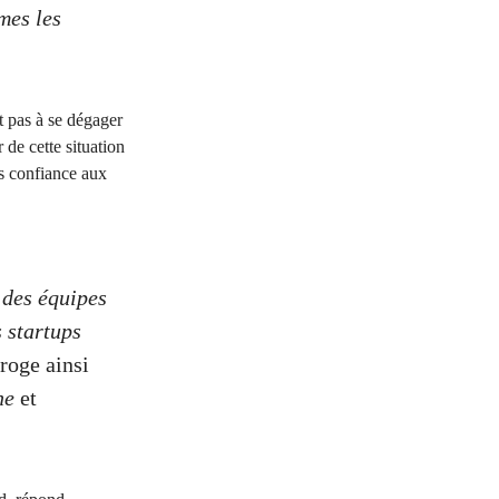
mes les
nt pas à se dégager
 de cette situation
lus confiance aux
 des équipes
 startups
rroge ainsi
ne
et