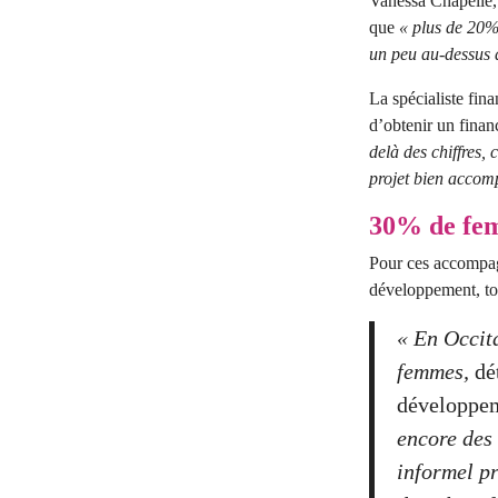
Vanessa Chapelle,
que
« plus de 20% 
un peu au-dessus 
La spécialiste fin
d’obtenir un fina
delà des chiffres,
projet bien accomp
30% de fem
Pour ces accompag
développement, to
« En Occit
femmes,
dé
développe
encore des 
informel p