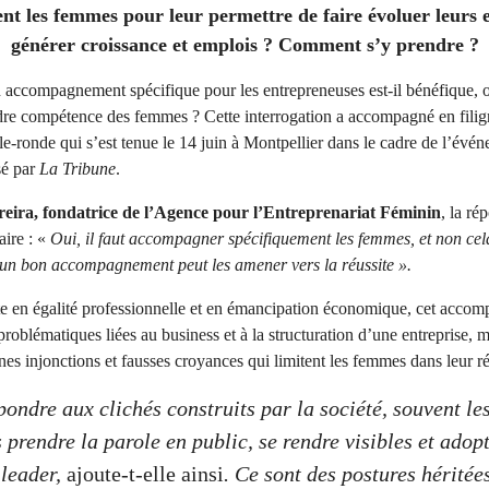
nt les femmes pour leur permettre de faire évoluer leurs e
générer croissance et emplois ? Comment s’y prendre ?
 accompagnement spécifique pour les entrepreneuses est-il bénéfique, ou
dre compétence des femmes ? Cette interrogation a accompagné en filigr
ble-ronde qui s’est tenue le 14 juin à Montpellier dans le cadre de l’é
sé par
La Tribune
.
reira, fondatrice de l’Agence pour l’Entreprenariat Féminin
, la ré
aire : «
Oui, il faut accompagner spécifiquement les femmes, et non cela
, un bon accompagnement peut les amener vers la réussite ».
te en égalité professionnelle et en émancipation économique, cet acco
problématiques liées au business et à la structuration d’une entreprise, m
ines injonctions et fausses croyances qui limitent les femmes dans leur ré
épondre aux clichés construits par la société, souvent l
 prendre la parole en public, se rendre visibles et adop
 leader,
ajoute-t-elle ainsi
. Ce sont des postures héritée