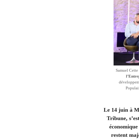
Samuel Cette 
l’Entre
développeme
Populai
Le 14 juin à M
Tribune, s’es
économique e
restent maj