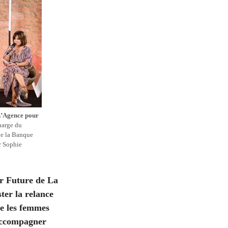
 L’Agence pour
harge du
de la Banque
r Sophie
or Future de La
ter la relance
ue les femmes
 accompagner