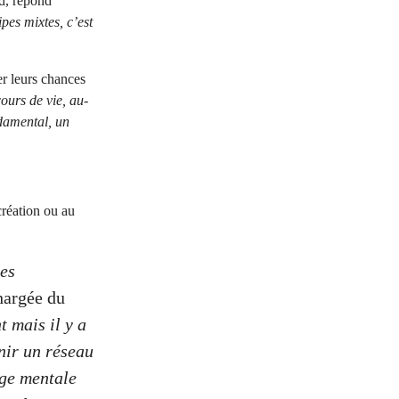
d, répond
pes mixtes, c’est
r leurs chances
cours de vie, au-
ndamental, un
réation ou au
des
chargée du
 mais il y a
nir un réseau
rge mentale