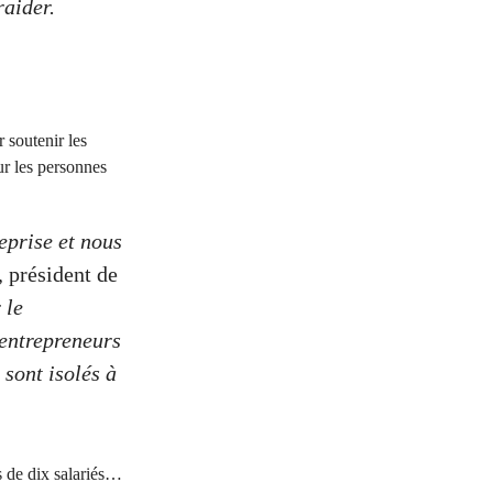
raider.
 soutenir les
r les personnes
eprise et nous
 président de
 le
entrepreneurs
 sont isolés à
s de dix salariés…