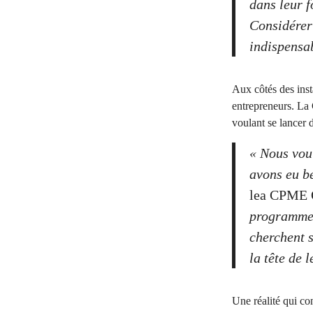
dans leur f
Considérer
indispensab
Aux côtés des inst
entrepreneurs. La
voulant se lancer d
« Nous voul
avons eu b
lea CPME O
programme 
cherchent s
la tête de 
Une réalité qui co