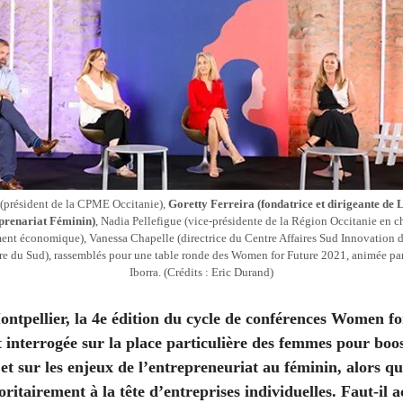
(président de la CPME Occitanie),
Goretty Ferreira (fondatrice et dirigeante de
prenariat Féminin)
, Nadia Pellefigue (vice-présidente de la Région Occitanie en c
nt économique), Vanessa Chapelle (directrice du Centre Affaires Sud Innovation 
re du Sud), rassemblés pour une table ronde des Women for Future 2021, animée pa
Iborra. (Crédits : Eric Durand)
ontpellier, la 4e édition du cycle de conférences Women f
t interrogée sur la place particulière des femmes pour boos
t sur les enjeux de l’entrepreneuriat au féminin, alors q
oritairement à la tête d’entreprises individuelles. Faut-il