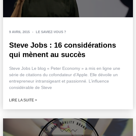
9 AVRIL 2015
-
LE SAVIEZ-VOUS ?
Steve Jobs : 16 considérations
qui mènent au succès
Steve Jobs Le blog « Peter Economy » a mis en ligne une
série de citations du cofondateur d’Apple. Elle dévoile un
entrepreneur intransigeant et passionné. L’influence
considérable de Steve
LIRE LA SUITE >