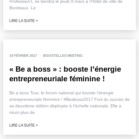
Profession’L se tiendra le jeudi 9 mars à l’Hôtel de ville de
Bordeaux. Le
LIRE LA SUITE >
19 FÉVRIER 2017
-
BOOSTELLES MEETING
« Be a boss » : booste l’énergie
entrepreneuriale féminine !
Be a boss Tour, le forum national qui booste l’énergie
entrepreneuriale féminine ! #Beaboss2017 Fort du succès de
sa deuxième édition déployée à l’échelle nationale. Elle a
réuni plus de
LIRE LA SUITE >