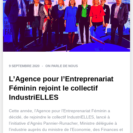
9 SEPTEMBRE 2020
-
ON PARLE DE NOUS
L’Agence pour l’Entreprenariat
Féminin rejoint le collectif
IndustriELLES
Cette année, l’Agence pour l’Entreprenariat Féminin a
décidé, de rejoindre le collectif IndustriELLES, lancé à
l’initiative d’Agnès Pannier-Runacher, Ministre déléguée à
l’industrie auprès du ministre de l’Economie, des Finances et