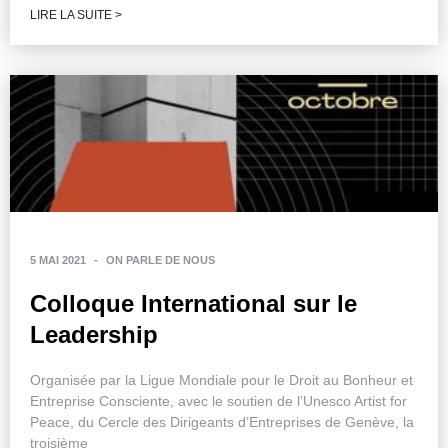
LIRE LA SUITE >
5 MAI 2021
-
ON PARLE DE NOUS
Colloque International sur le
Leadership
Organisée par la Ligue Mondiale pour le Droit au Bonheur et
Entreprise Consciente, avec le soutien de l’Unesco Artist for
Peace, du Cercle des Dirigeants d’Entreprises de Genève, la
troisième