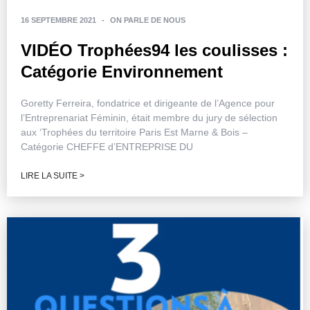
16 SEPTEMBRE 2021
-
ON PARLE DE NOUS
VIDÉO Trophées94 les coulisses :
Catégorie Environnement
Goretty Ferreira, fondatrice et dirigeante de l’Agence pour
l’Entreprenariat Féminin, était membre du jury de sélection
aux ‘Trophées du territoire Paris Est Marne & Bois –
Catégorie CHEFFE d’ENTREPRISE DU
LIRE LA SUITE >