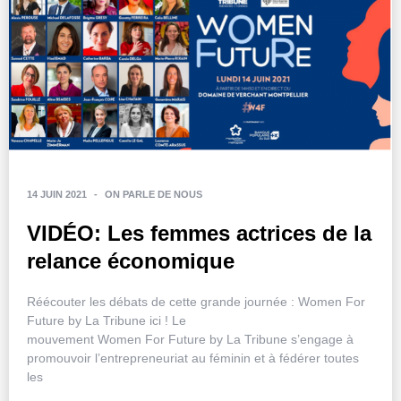
14 JUIN 2021
-
ON PARLE DE NOUS
VIDÉO: Les femmes actrices de la
relance économique
Réécouter les débats de cette grande journée : Women For
Future by La Tribune ici ! Le
mouvement Women For Future by La Tribune s’engage à
promouvoir l’entrepreneuriat au féminin et à fédérer toutes
les