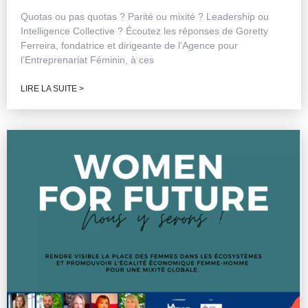
Quotas ou pas quotas ? Parité ou mixité ? Leadership ou
Intelligence Collective ? Écoutez les réponses de Goretty
Ferreira, fondatrice et dirigeante de l’Agence pour
l’Entreprenariat Féminin, à ces
LIRE LA SUITE >