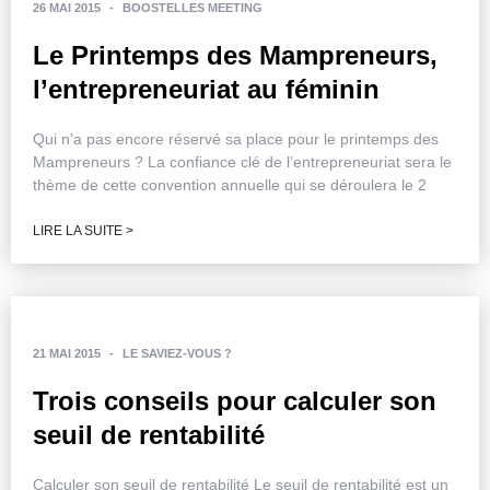
26 MAI 2015
-
BOOSTELLES MEETING
Le Printemps des Mampreneurs,
l’entrepreneuriat au féminin
Qui n’a pas encore réservé sa place pour le printemps des
Mampreneurs ? La confiance clé de l’entrepreneuriat sera le
thème de cette convention annuelle qui se déroulera le 2
LIRE LA SUITE >
21 MAI 2015
-
LE SAVIEZ-VOUS ?
Trois conseils pour calculer son
seuil de rentabilité
Calculer son seuil de rentabilité Le seuil de rentabilité est un