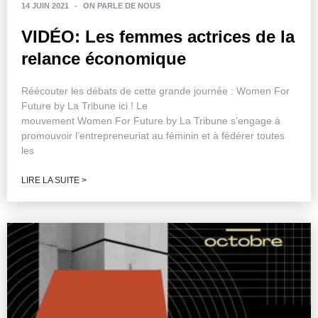
14 JUIN 2021
-
ON PARLE DE NOUS
VIDÉO: Les femmes actrices de la
relance économique
Réécouter les débats de cette grande journée : Women For
Future by La Tribune ici ! Le
mouvement Women For Future by La Tribune s’engage à
promouvoir l’entrepreneuriat au féminin et à fédérer toutes
les
LIRE LA SUITE >