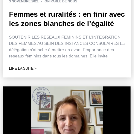
3 NOVEMBRE 2021
-
ON PARLE DE NOUS
Femmes et ruralités : en finir avec
les zones blanches de l’égalité
SOUTENIR LES RÉSEAUX FÉMININS ET L’INTÉGRATION
DES FEMMES AU SEIN DES INSTANCES CONSULAIRES La
délégation s’attache à mettre en avant l’importance des
réseaux féminins dans tous les domaines. Elle invite
LIRE LA SUITE >