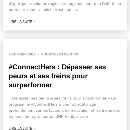
d’appliquer quelques règles stratégiques pour que l’intérêt se
porte sur vous. Un pitch, c’est quoi au
LIRE LA SUITE >
2 OCTOBRE 2017
-
BOOSTELLES MEETING
#ConnectHers : Dépasser ses
peurs et ses freins pour
surperformer
« Dépasser ses peurs & ses freins pour surperformer » Le
programme #ConnectHers a pour objectif d’agir
profondément sur les facteurs de motivation et les freins des
femmes entrepreneures. BNP Paribas crée
LIRE LA SUITE >